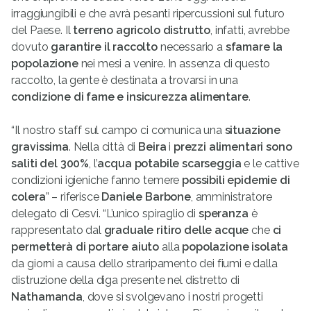
irraggiungibili e che avrà pesanti ripercussioni sul futuro
del Paese. Il
terreno agricolo distrutto
, infatti, avrebbe
dovuto
garantire il raccolto
necessario a
sfamare la
popolazione
nei mesi a venire. In assenza di questo
raccolto, la gente è destinata a trovarsi in una
condizione di fame e insicurezza alimentare
.
“Il nostro staff sul campo ci comunica una
situazione
gravissima
. Nella città di
Beira
i
prezzi
alimentari sono
saliti del 300%
, l’
acqua potabile scarseggia
e le cattive
condizioni igieniche fanno temere
possibili epidemie di
colera
” – riferisce
Daniele Barbone
, amministratore
delegato di Cesvi. “L’unico spiraglio di
speranza
è
rappresentato dal
graduale ritiro delle acque
che
ci
permetterà di portare aiuto
alla
popolazione isolata
da giorni a causa dello straripamento dei fiumi e dalla
distruzione della diga presente nel distretto di
Nathamanda
, dove si svolgevano i nostri progetti