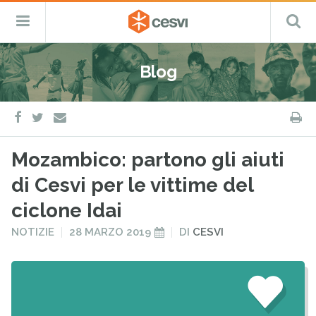
CESVI
Menu
C
Fondazione
–
Primario
ETS
Salta
Cooperazione,
al
Emergenza
Blog
contenuto
e
Sviluppo
facebook
twitter
S
e-
mail
Mozambico: partono gli aiuti
di Cesvi per le vittime del
ciclone Idai
PUBBLICATO
PUBBLICATO
NOTIZIE
28 MARZO 2019
DI
CESVI
IN
IL