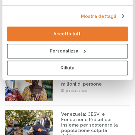
Mostra dettagli
ARTICOLI CORRELATI
Venezuela: al fianco delle
Accetta tutti
comunità colpite per
ritrovare la quotidianità
perduta
Personalizza
7 AGOSTO 2026
Rifiuta
Sudan, la guerra continua a
compromettere il futuro di
milioni di persone
31 LUGLIO 2026
Venezuela: CESVI e
Fondazione Prosolidar
insieme per sostenere la
popolazione colpita