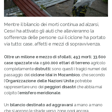
Mentre il bilancio dei morti continua ad alzarsi,
Cesvi ha attivato gli aiuti che allevieranno la
sofferenza delle persone cui il ciclone ha portato
via tutto: case, affetti e mezzi di sopravvivenza.
Oltre un milione e mezzo di sfollati, 493 morti
,
33.600
case spazzate via
e
500.000 ettari di terreno
agricolo
completamente
distrutti:
sono questi i tragici numeri del
passaggio del
ciclone Idai in Mozambico
, che secondo
l’
Organizzazione delle Nazioni Unite
potrebbe
rappresentare uno dei
peggiori disastri
che abbia mai
colpito l’
emisfero meridionale
.
Un
bilancio destinato ad aggravarsi
a mano a mano
che si aprono le strade verso zone oggi ancora