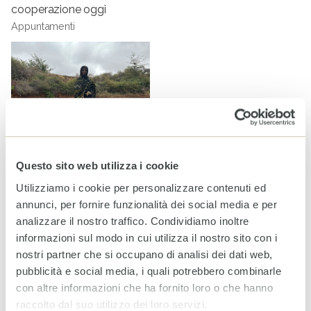
cooperazione oggi
Appuntamenti
Questo sito web utilizza i cookie
Utilizziamo i cookie per personalizzare contenuti ed
GHI 2025: a causa della crisi climatica triplicata in 6 anni la
annunci, per fornire funzionalità dei social media e per
fame acuta
analizzare il nostro traffico. Condividiamo inoltre
informazioni sul modo in cui utilizza il nostro sito con i
Notizie
nostri partner che si occupano di analisi dei dati web,
pubblicità e social media, i quali potrebbero combinarle
Tag
con altre informazioni che ha fornito loro o che hanno
AGRICOLTURA
COOPERAZIONE
FAME
AMBIENTE
raccolto dal suo utilizzo dei loro servizi.
EMERGENZE
CAMBIAMENTO CLIMATICO