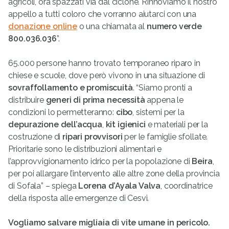
agricoli, ora spazzati via dal ciclone. Rinnoviamo il nostro
appello a tutti coloro che vorranno aiutarci con una
donazione online
o una chiamata al
numero verde
800.036.036
”.
65.000 persone hanno trovato temporaneo riparo in
chiese e scuole, dove però vivono in una situazione di
sovraffollamento e promiscuità
. “Siamo pronti a
distribuire
generi di prima necessità
appena le
condizioni lo permetteranno:
cibo
, sistemi per la
depurazione dell’acqua
,
kit igienici
e materiali per la
costruzione di
ripari provvisori
per le famiglie sfollate.
Prioritarie sono le distribuzioni alimentari e
l’approvvigionamento idrico per la popolazione di
Beira
,
per poi allargare l’intervento alle altre zone della provincia
di Sofala” – spiega
Lorena d’Ayala Valva
, coordinatrice
della risposta alle emergenze di Cesvi.
Vogliamo salvare migliaia di vite umane in pericolo.