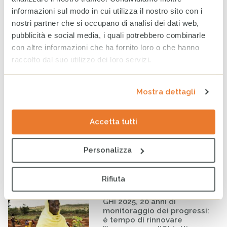
fragili anche a Napoli e Bari
informazioni sul modo in cui utilizza il nostro sito con i
con 4 mila pacchi alimentari
nostri partner che si occupano di analisi dei dati web,
19 MARZO 2026
pubblicità e social media, i quali potrebbero combinarle
con altre informazioni che ha fornito loro o che hanno
raccolto dal suo utilizzo dei loro servizi.
GHI 2025: a causa della crisi
climatica triplicata in 6 anni
la fame acuta
Mostra dettagli
4 NOVEMBRE 2025
Accetta tutti
CESVI a sostegno dei più
fragili a Milano con 4 mila
Personalizza
pacchi alimentari
24 OTTOBRE 2025
Rifiuta
GHI 2025, 20 anni di
monitoraggio dei progressi:
è tempo di rinnovare