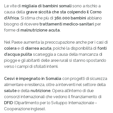
Le vite di
migliaia di bambini somali
sono a rischio a
causa della
grave siccità che sta colpendo il Corno
d’Africa
. Si stima che più di
360.000 bambini
abbiano
bisogno di ricevere
trattamenti medico-sanitari
per
forme di
malnutrizione acuta
.
Nel Paese aumenta la preoccupazione anche per i casi di
colera
e di
diarrea acuta
, poiché la disponibilità di
fonti
d’acqua pulita
scarseggia a causa della mancanza di
piogge e gli abitanti delle aree rurali si stanno spostando
verso i campi di sfollati interni.
Cesvi è impegnato in Somalia
con progetti di sicurezza
alimentare e resilienza, oltre a interventi nel settore della
salute
e della
nutrizione
. Opera all’interno di due
consorzi internazionali che vedono il finanziamento di
DFID
(Dipartimento per lo Sviluppo Internazionale –
Cooperazione inglese).