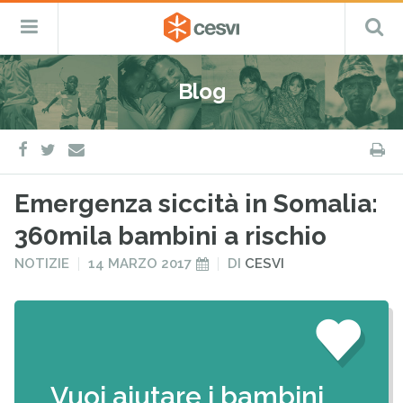
CESVI
Menu
C
Fondazione
–
Primario
ETS
Salta
Cooperazione,
al
Emergenza
Blog
contenuto
e
Sviluppo
facebook
twitter
S
e-
mail
Emergenza siccità in Somalia:
360mila bambini a rischio
PUBBLICATO
PUBBLICATO
NOTIZIE
14 MARZO 2017
DI
CESVI
IN
IL
Vuoi aiutare i bambini