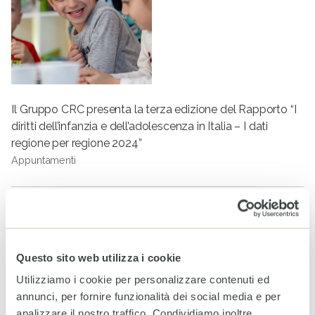
Il Gruppo CRC presenta la terza edizione del Rapporto “I
diritti dell’infanzia e dell’adolescenza in Italia – I dati
regione per regione 2024”
Appuntamenti
Tag
INFANZIA
SALUTE
MALNUTRIZIONE
LOTTA ALLA FAME
Questo sito web utilizza i cookie
Utilizziamo i cookie per personalizzare contenuti ed
ARTICOLI CORRELATI
annunci, per fornire funzionalità dei social media e per
CESVI a sostegno dei più
analizzare il nostro traffico. Condividiamo inoltre