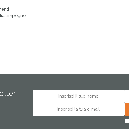
menti
alia l’impegno
letter