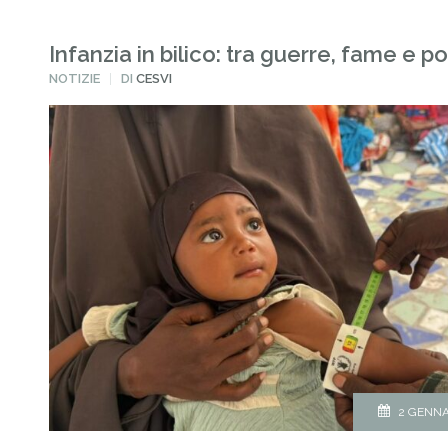
Infanzia in bilico: tra guerre, fame e p
PUBBLICATO
NOTIZIE
DI
CESVI
IN
2 GENNA