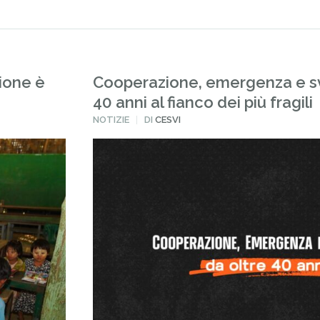
zione è
Cooperazione, emergenza e sv
40 anni al fianco dei più fragili
PUBBLICATO
NOTIZIE
DI
CESVI
IN