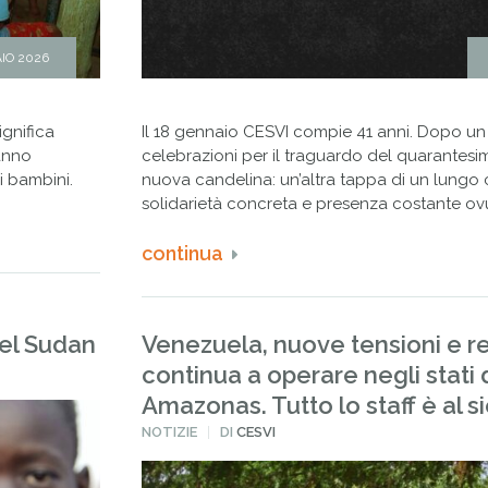
IO 2026
ignifica
Il 18 gennaio CESVI compie 41 anni. Dopo un
hanno
celebrazioni per il traguardo del quarantes
i bambini.
nuova candelina: un’altra tappa di un lungo
solidarietà concreta e presenza costante ov
continua
del Sudan
Venezuela, nuove tensioni e re
continua a operare negli stati d
Amazonas. Tutto lo staff è al s
PUBBLICATO
NOTIZIE
DI
CESVI
IN