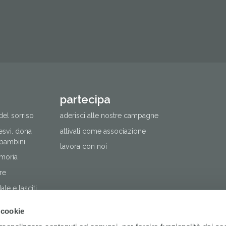
partecipa
del sorriso
aderisci alle nostre campagne
cesvi. dona
attivati come associazione
 bambini.
lavora con noi
moria
re
le e lasciti
nare
 cookie
ere solidali