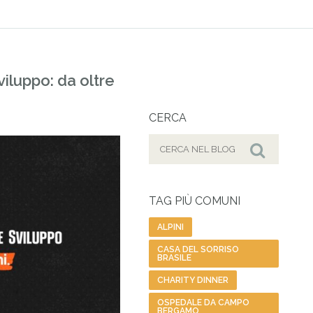
iluppo: da oltre
CERCA
Cerca
per:
Cerca
TAG PIÙ COMUNI
ALPINI
CASA DEL SORRISO
BRASILE
CHARITY DINNER
OSPEDALE DA CAMPO
BERGAMO