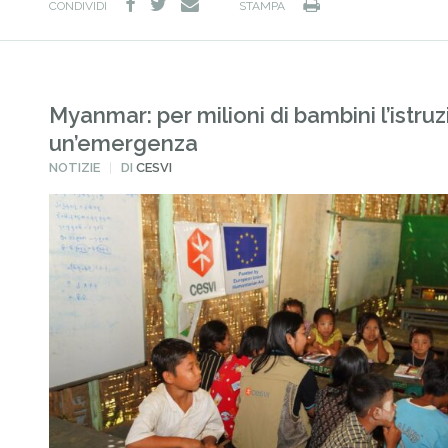
facebook
twitter
Stampa
e-
CONDIVIDI
STAMPA
mail
Myanmar: per milioni di bambini l’istru
un’emergenza
PUBBLICATO
NOTIZIE
DI
CESVI
IN