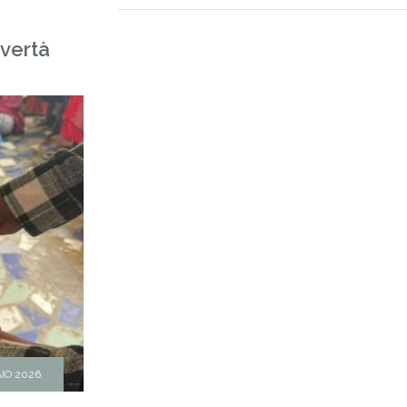
overtà
IO 2026