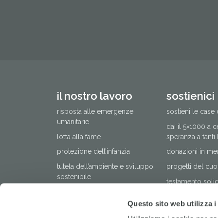
il nostro lavoro
sostienici
risposta alle emergenze
sostieni le case 
umanitarie
dai il 5×1000 a 
lotta alla fame
speranza a tanti
protezione dell’infanzia
donazioni in me
tutela dell’ambiente e sviluppo
progetti del cuo
sostenibile
testamento solida
cesvi in italia
altri modi di do
Questo sito web utilizza i
pubblicazioni
regali e bomboni