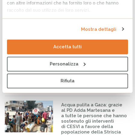
con altre informazioni che ha fornito loro o che hanno
28 LUGLIO 2026
raccolto dal suo utilizzo dei loro servizi.
Venezuela, un mese dopo:
l’emergenza non si ferma
Mostra dettagli
quando la terra smette di
tremare
Accetta tutti
24 LUGLIO 2026
Personalizza
Borena, il costo umano
dell’ingiustizia climatica
22 LUGLIO 2026
Rifiuta
Acqua pulita a Gaza: grazie
al PD Adda Martesana e
a tutte le persone che hanno
sostenuto gli interventi
di CESVI a favore della
popolazione della Striscia