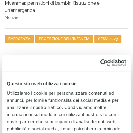
Myanmar: per milioni di bambini l’istruzione è
un’emergenza
Notizie
Tag
EMERGENZA
PROTEZIONE DELL'INFANZIA
CESVI 2023
ARTICOLI CORRELATI
Sudan, la guerra continua a
compromettere il futuro di
milioni di persone
Questo sito web utilizza i cookie
31 LUGLIO 2026
Utilizziamo i cookie per personalizzare contenuti ed
annunci, per fornire funzionalità dei social media e per
analizzare il nostro traffico. Condividiamo inoltre
Venezuela: CESVI e
informazioni sul modo in cui utilizza il nostro sito con i
Fondazione Prosolidar
nostri partner che si occupano di analisi dei dati web,
insieme per sostenere la
popolazione colpita
pubblicità e social media, i quali potrebbero combinarle
dall’emergenza