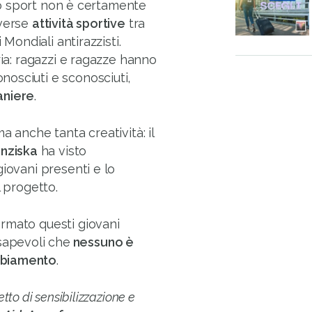
 lo sport non è certamente
iverse
attività sportive
tra
 Mondiali antirazzisti.
ria: ragazzi e ragazze hanno
osciuti e sconosciuti,
aniere
.
a anche tanta creatività: il
anziska
ha visto
iovani presenti e lo
l progetto.
rmato questi giovani
sapevoli che
nessuno è
mbiamento
.
tto di sensibilizzazione e