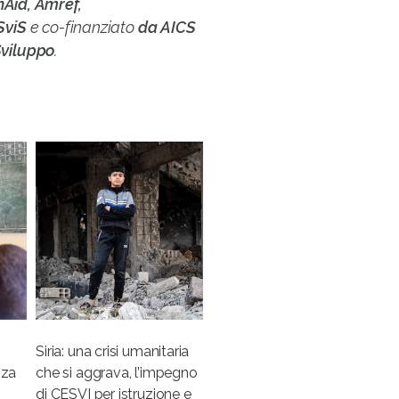
nAid, Amref,
SviS
e co-finanziato
da AICS
Sviluppo
.
Siria: una crisi umanitaria
nza
che si aggrava, l’impegno
di CESVI per istruzione e