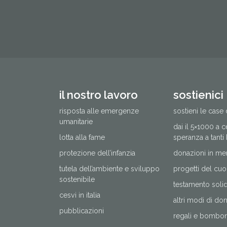
il nostro lavoro
sostienici
risposta alle emergenze
sostieni le case 
umanitarie
dai il 5×1000 a 
lotta alla fame
speranza a tanti
protezione dell’infanzia
donazioni in me
tutela dell’ambiente e sviluppo
progetti del cuo
sostenibile
testamento solida
cesvi in italia
altri modi di do
pubblicazioni
regali e bomboni