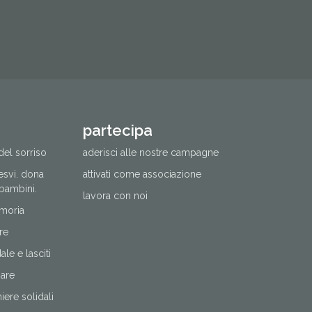
partecipa
del sorriso
aderisci alle nostre campagne
cesvi. dona
attivati come associazione
 bambini.
lavora con noi
moria
re
le e lasciti
nare
ere solidali