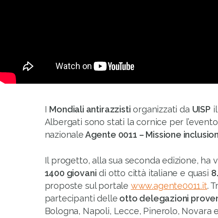
I
Mondiali antirazzisti
organizzati da
UISP
i
Albergati sono stati la cornice per l’event
nazionale
Agente 0011 – Missione inclusio
Il progetto, alla sua seconda edizione, ha v
1400 giovani
di otto città italiane e quasi
8
proposte sul portale
www.agente0011.it
. T
partecipanti delle
otto delegazioni prove
Bologna, Napoli, Lecce, Pinerolo, Novara 