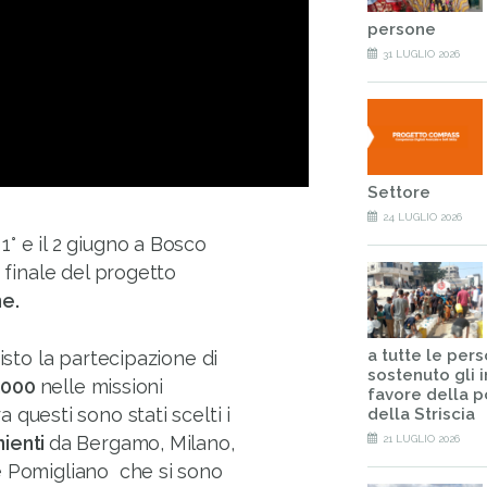
persone
31 LUGLIO 2026
Settore
24 LUGLIO 2026
l 1° e il 2 giugno a Bosco
o finale del progetto
ne.
a tutte le per
isto la partecipazione di
sostenuto gli i
.000
nelle missioni
favore della 
ra questi sono stati scelti i
della Striscia
nienti
da Bergamo, Milano,
21 LUGLIO 2026
e Pomigliano che si sono