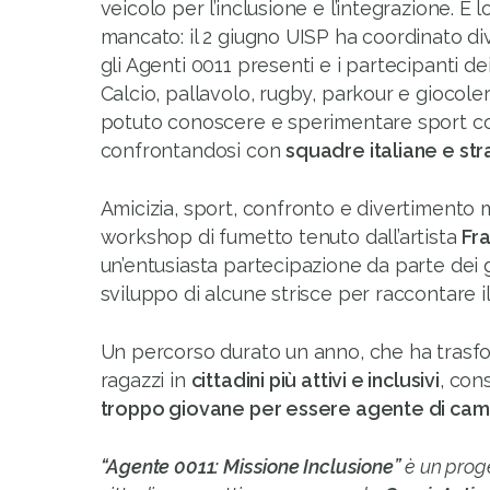
veicolo per l’inclusione e l’integrazione. E
mancato: il 2 giugno UISP ha coordinato d
gli Agenti 0011 presenti e i partecipanti dei
Calcio, pallavolo, rugby, parkour e giocole
potuto conoscere e sperimentare sport con
confrontandosi con
squadre italiane e str
Amicizia, sport, confronto e divertimento m
workshop di fumetto tenuto dall’artista
Fr
un’entusiasta partecipazione da parte dei g
sviluppo di alcune strisce per raccontare i
Un percorso durato un anno, che ha trasfo
ragazzi in
cittadini più attivi e inclusivi
, con
troppo giovane per essere agente di ca
“Agente 0011: Missione Inclusione”
è un proge