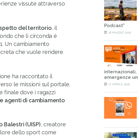
rienze vissute attraverso
Podcast”
ispetto del territorio
, il
18 MAGGIO 2026
mondo che li circonda è
011. Un cambiamento
ncreta che vuole rendere
internazionali,
ione ha raccontato il
emergenze um
erso le missioni sul portale.
17 APRILE 2026
e finale dove i ragazzi
re agenti di cambiamento
o Balestri (UISP)
, creatore
valore dello sport come