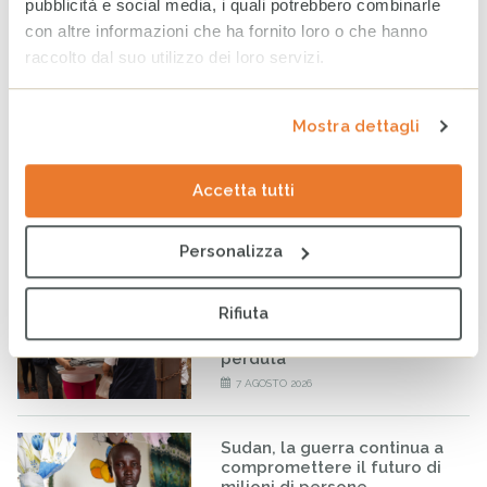
pubblicità e social media, i quali potrebbero combinarle
La Casa del Sorriso di Haiti: un faro di speranza nel cuore
con altre informazioni che ha fornito loro o che hanno
della crisi
raccolto dal suo utilizzo dei loro servizi.
Notizie, Storie dal campo
Mostra dettagli
Tag
INFANZIA
SCUOLA
ISTRUZIONE
ALFABETIZZAZIONE
Accetta tutti
Personalizza
ARTICOLI CORRELATI
Venezuela: al fianco delle
Rifiuta
comunità colpite per
ritrovare la quotidianità
perduta
7 AGOSTO 2026
Sudan, la guerra continua a
compromettere il futuro di
milioni di persone