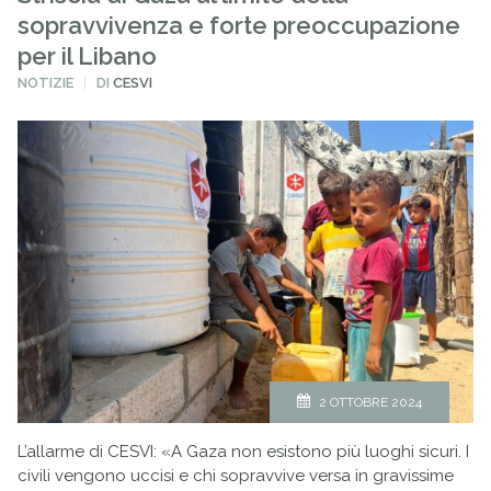
sopravvivenza e forte preoccupazione
per il Libano
PUBBLICATO
NOTIZIE
DI
CESVI
IN
2 OTTOBRE 2024
L’allarme di CESVI: «A Gaza non esistono più luoghi sicuri. I
civili vengono uccisi e chi sopravvive versa in gravissime