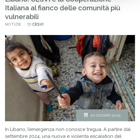
Italiana al fianco delle comunità più
vulnerabili
PUBBLICATO
NOTIZIE
DI
CESVI
IN
20 GIUGNO 2025
In Libano, l’emergenza non conosce tregua. A partire dal
settembre 2024, una nuova e violenta escalation del