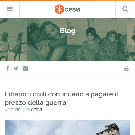
CESVI
Menu
C
Fondazione
–
Primario
ETS
Salta
Cooperazione,
al
Emergenza
Blog
contenuto
e
libano
Sviluppo
facebook
twitter
S
e-
mail
Libano: i civili continuano a pagare il
prezzo della guerra
PUBBLICATO
NOTIZIE
DI
CESVI
IN