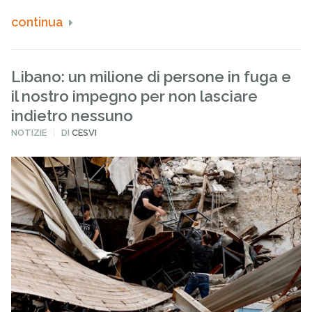
continua
Libano: un milione di persone in fuga e
il nostro impegno per non lasciare
indietro nessuno
PUBBLICATO
NOTIZIE
DI
CESVI
IN