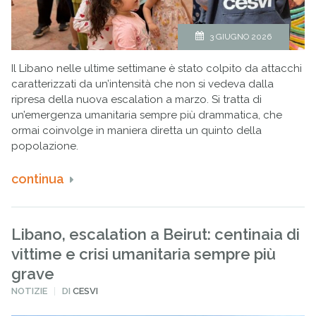
3 GIUGNO 2026
Il Libano nelle ultime settimane è stato colpito da attacchi
caratterizzati da un’intensità che non si vedeva dalla
ripresa della nuova escalation a marzo. Si tratta di
un’emergenza umanitaria sempre più drammatica, che
ormai coinvolge in maniera diretta un quinto della
popolazione.
continua
Libano, escalation a Beirut: centinaia di
vittime e crisi umanitaria sempre più
grave
PUBBLICATO
NOTIZIE
DI
CESVI
IN