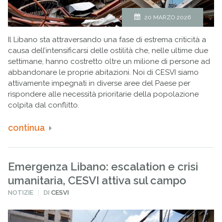
20 MARZO 2026
Il Libano sta attraversando una fase di estrema criticità a
causa dell’intensificarsi delle ostilità che, nelle ultime due
settimane, hanno costretto oltre un milione di persone ad
abbandonare le proprie abitazioni. Noi di CESVI siamo
attivamente impegnati in diverse aree del Paese per
rispondere alle necessità prioritarie della popolazione
colpita dal conflitto.
continua
Emergenza Libano: escalation e crisi
umanitaria, CESVI attiva sul campo
PUBBLICATO
NOTIZIE
DI
CESVI
IN