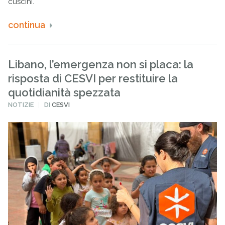
cuscini.
continua
Libano, l’emergenza non si placa: la
risposta di CESVI per restituire la
quotidianità spezzata
PUBBLICATO
NOTIZIE
DI
CESVI
IN