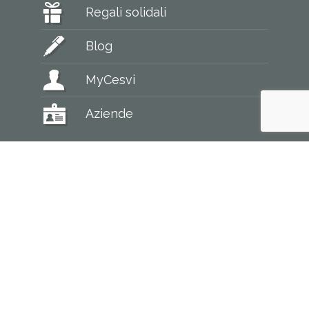
Regali solidali
Blog
MyCesvi
Aziende
CESVI Fondazione – ETS
24128 Bergamo, via Broseta 68/a
tel. +39 035 2058058 – fax +39 035 260958 –
[email protected]
Codice Fiscale: 9500 873 0160
IBAN: IT 49 H 03069 09606 100000000060
Intestatario:
CESVI Fondazione ETS
Servizio donatori via WhatsApp