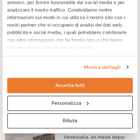
annunci, per fornire funzionalità dei social media e per
Sudan, la guerra continua a
analizzare il nostro traffico. Condividiamo inoltre
compromettere il futuro di
milioni di persone
informazioni sul modo in cui utilizza il nostro sito con i
31 LUGLIO 2026
nostri partner che si occupano di analisi dei dati web,
pubblicità e social media, i quali potrebbero combinarle
con altre informazioni che ha fornito loro o che hanno
raccolto dal suo utilizzo dei loro servizi.
Earth Overshoot Day: la data
che ci ricorda il nostro
debito con la Terra
30 LUGLIO 2026
Mostra dettagli
Accetta tutti
Venezuela: CESVI e
Fondazione Prosolidar
insieme per sostenere la
Personalizza
popolazione colpita
dall’emergenza
Rifiuta
28 LUGLIO 2026
Venezuela, un mese dopo: