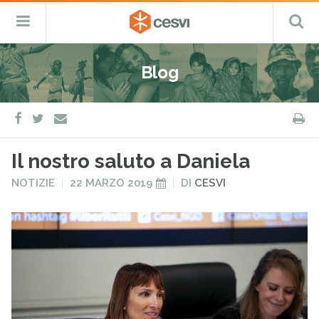
CESVI
Menu
C
Fondazione
–
Primario
ETS
Salta
Cooperazione,
al
Emergenza
Blog
contenuto
e
Sviluppo
facebook
twitter
S
e-
mail
Il nostro saluto a Daniela
PUBBLICATO
PUBBLICATO
NOTIZIE
22 MARZO 2019
DI
CESVI
IN
IL