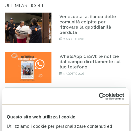
ULTIMI ARTICOLI
Venezuela: al fianco delle
comunità colpite per
ritrovare la quotidianità
perduta
7 AGOSTO 2026
WhatsApp CESVI: le notizie
dal campo direttamente sul
tuo telefono
5 AGOSTO 2026
World Breastfeeding Week:
in Somalia, sostenere
l’allattamento significa
proteggere il futuro
Questo sito web utilizza i cookie
4 AGOSTO 2026
Utilizziamo i cookie per personalizzare contenuti ed