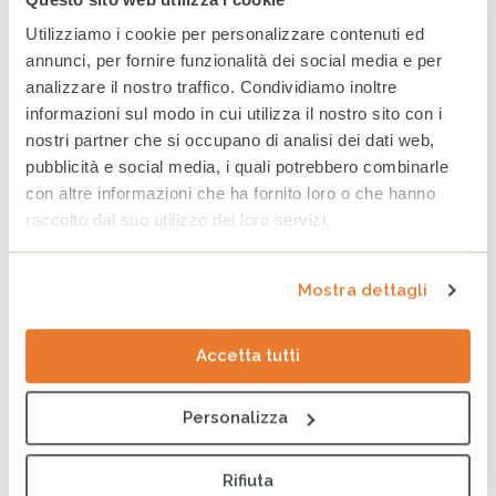
Utilizziamo i cookie per personalizzare contenuti ed
annunci, per fornire funzionalità dei social media e per
ARTICOLI CORRELATI
analizzare il nostro traffico. Condividiamo inoltre
WhatsApp CESVI: le notizie
informazioni sul modo in cui utilizza il nostro sito con i
dal campo direttamente sul
nostri partner che si occupano di analisi dei dati web,
tuo telefono
pubblicità e social media, i quali potrebbero combinarle
5 AGOSTO 2026
con altre informazioni che ha fornito loro o che hanno
raccolto dal suo utilizzo dei loro servizi.
Sudan, la guerra continua a
compromettere il futuro di
Mostra dettagli
milioni di persone
31 LUGLIO 2026
Accetta tutti
COMPASS: il ruolo della rete
Personalizza
per l’evoluzione digitale del
Terzo Settore
Rifiuta
24 LUGLIO 2026