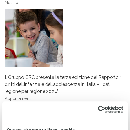
Notizie
Il Gruppo CRC presenta la terza edizione del Rapporto “I
diritti dell’infanzia e dell’adolescenza in Italia – I dati
regione per regione 2024”
Appuntamenti
Tag
GADGET
#LIBERITUTTI
SOLIDARIETÀ
INFANZIA
DIRITTI DEI BAMBINI
TUTELA DELL'INFANZIA
Questo sito web utilizza i cookie