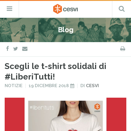
CESVI
Menu
C
Fondazione
–
Primario
ETS
Salta
Cooperazione,
al
Emergenza
Blog
contenuto
e
Sviluppo
facebook
twitter
S
e-
mail
Scegli le t-shirt solidali di
#LiberiTutti!
PUBBLICATO
PUBBLICATO
NOTIZIE
19 DICEMBRE 2018
DI
CESVI
IN
IL