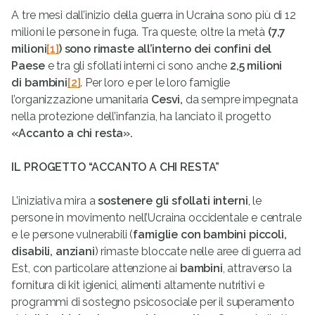
A tre mesi dall’inizio della guerra in Ucraina sono più di 12
milioni le persone in fuga. Tra queste, oltre la metà
(7,7
milioni
[1]
) sono rimaste all’interno dei confini del
Paese
e tra gli sfollati interni ci sono anche
2,5 milioni
di bambini
[2]
. Per loro e per le loro famiglie
l’organizzazione umanitaria
Cesvi,
da sempre impegnata
nella protezione dell’infanzia, ha lanciato il progetto
«Accanto a chi resta».
IL PROGETTO “ACCANTO A CHI RESTA”
L’iniziativa mira a
sostenere gli sfollati interni
, le
persone in movimento nell’Ucraina occidentale e centrale
e le persone vulnerabili (
famiglie con bambini piccoli,
disabili, anziani
) rimaste bloccate nelle aree di guerra ad
Est, con particolare attenzione ai
bambini
, attraverso la
fornitura di kit igienici, alimenti altamente nutritivi e
programmi di sostegno psicosociale per il superamento