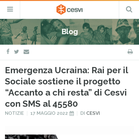
CESVI
Menu
C
Fondazione
–
Primario
ETS
Salta
Cooperazione,
al
Emergenza
Blog
contenuto
e
Sviluppo
facebook
twitter
S
e-
mail
Emergenza Ucraina: Rai per il
Sociale sostiene il progetto
“Accanto a chi resta” di Cesvi
con SMS al 45580
PUBBLICATO
PUBBLICATO
NOTIZIE
17 MAGGIO 2022
DI
CESVI
IN
IL