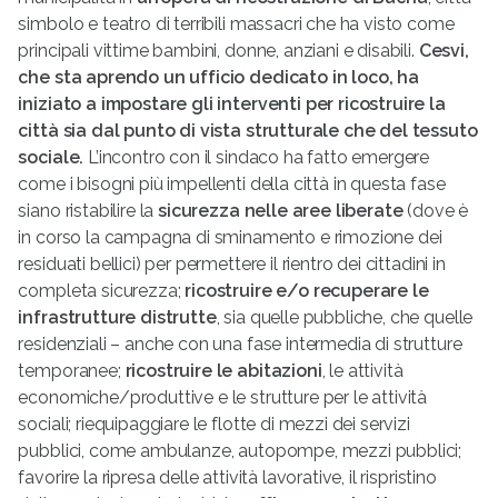
simbolo e teatro di terribili massacri che ha visto come
principali vittime bambini, donne, anziani e disabili.
Cesvi,
che sta aprendo un ufficio dedicato in loco, ha
iniziato a impostare gli interventi per ricostruire la
città sia dal punto di vista strutturale che del tessuto
sociale.
L’incontro con il sindaco ha fatto emergere
come i bisogni più impellenti della città in questa fase
siano ristabilire la
sicurezza nelle aree liberate
(dove è
in corso la campagna di sminamento e rimozione dei
residuati bellici) per permettere il rientro dei cittadini in
completa sicurezza;
ricostruire e/o recuperare le
infrastrutture distrutte
, sia quelle pubbliche, che quelle
residenziali – anche con una fase intermedia di strutture
temporanee;
ricostruire le abitazioni
, le attività
economiche/produttive e le strutture per le attività
sociali; riequipaggiare le flotte di mezzi dei servizi
pubblici, come ambulanze, autopompe, mezzi pubblici;
favorire la ripresa delle attività lavorative, il rispristino