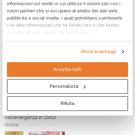
informazioni sul modo in cui utilizza il nostro sito con i
[5]
UNHCR,
Ukraine Refugee Situation
nostri partner che si occupano di analisi dei dati web,
pubblicità e social media, i quali potrebbero combinarle
Articoli Correlati
con altre informazioni che ha fornito loro o che hanno
raccolto dal suo utilizzo dei loro servizi.
Mostra dettagli
Accetta tutti
Personalizza
Ucraina: “Investire nel benessere delle persone significa
Rifiuta
investire nella pace stessa” il supporto di CESVI
nell’emergenza in corso
Notizie