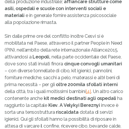
della produzione industriale;
affiancare strutture come
asili, ospedali e scuole con interventi sociali e
materiali
e in generale fornire assistenza psicosociale
alla popolazione rimasta.
Sin dalle prime ore del conflitto inoltre Cesvi si è
mobilitata nel Paese, attraverso il partner People in Need
(PIN), nell’ambito della rete internazionale Alliance2015,
attivandosi a
Leopoli,
nella parte occidentale del Paese,
dove sono stati inviati finora
cinque convogli umanitari
– con diverse tonnellate di cibo, kit igienici, pannolini,
forniture mediche, sacchi a pelo, materassi e altri beni di
prima necessità – per gli
oltre 200mila sfollati interni
della città, tra i quali moltissimi bambini
[4]
. Un altro carico
contenente anche
kit medici destinati agli ospedali
ha
raggiunto la capitale
Kiev
.
A Velykyi Bereznyi
invece è
sorta una tensostruttura
riscaldata
dotata di servizi
igienici. Qui gli sfollati hanno la possibilità di riposare in
attesa di varcare il confine, ricevere cibo, bevande calde,