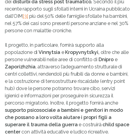
dei
disturbi da stress post traumatico.
Secondo il più
recente rapporto sugli sfollati interni in Ucraina pubblicato
dall’OIM
[3]
più del 50% delle famiglie sfollate ha bambini,
nel 57% dei casi sono presenti persone anziane e nel 30%
persone con malattie croniche.
Il progetto, in particolare, fornirà supporto alla
popolazione di
Vinnytsia
e
Kropyvnyts’kyi,
oltre che alle
persone vulnerabili nelle aree di conflitto di
Dnipro
e
Zaporizhzhia
, attraverso l’adeguamento strutturale di
centri collettivi, rendendoli più fruibili da donne e bambini,
e la costruzione di tensostrutture riscaldate (entry point
hub) dove le persone potranno trovare cibo, servizi
igienici e informazioni per proseguire in sicurezza il
percorso migratorio. Inoltre, il progetto fornirà anche
supporto psicosociale a bambini e genitori in modo
che possano a loro volta aiutare i propri figli a
superare il trauma della guerra
e costruirà
child space
center
con attività educative e ludico ricreative.