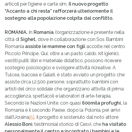
articoli per l’igiene e carte sim.
Il nuovo progetto
“Accanto a chi resta” rafforzerà ulteriormente il
sostegno alla popolazione colpita dal conflitto.
ROMANIA.
In
Romania
, l’organizzazione è presente nella
città di
Sighet,
dove in collaborazione con Sos Bambini
Romania
assiste le mamme con figli
accolte nel centro
Piccolo Principe. Qui, oltre a un pasto caldo, kit igienici,
vestiti puliti, libri e materiale didattico, possono ricevere
sostegno psicologico e svolgere attività ricreative. A
Tulcea, Isaccea e Galati, è stato avviato un progetto che
assiste circa 12.500 persone, soprattutto bambini con
artisti del circo solidale che organizzano attività di prima
accoglienza, spettacoli e laboratori di arte-terapia.
Secondo le Nazioni Unite, con quasi
600mila profughi,
la
Romania è il secondo Paese, dopo la Polonia, per arrivi
dall’Ucraina
[5]
. Il progetto è sostenuto dal noto attore
Alessio Boni
, testimonial storico di Cesvi, che
ha visitato
personalmente il centro e incontrato i bambini e le