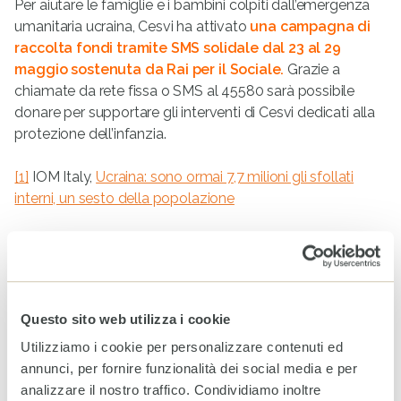
Per aiutare le famiglie e i bambini colpiti dall’emergenza
umanitaria ucraina, Cesvi ha attivato
una campagna di
raccolta fondi tramite SMS solidale dal 23 al 29
maggio sostenuta da Rai per il Sociale.
Grazie a
chiamate da rete fissa o SMS al 45580 sarà possibile
donare per supportare gli interventi di Cesvi dedicati alla
protezione dell’infanzia.
[1]
IOM Italy,
Ucraina: sono ormai 7,7 milioni gli sfollati
interni, un sesto della popolazione
[2]
UNICEF
Ucraina: sfollati 4,3 milioni di bambini. Più della
metà di tutti i bambini del paese | UNICEF Italia
[3]
IOM Italy,
Ucraina: sono 7.1 milioni gli sfollati interni
Questo sito web utilizza i cookie
Utilizziamo i cookie per personalizzare contenuti ed
[4]
GLOBAL SHELTER CLUSTER,
Shelter Cluster Ukraine
annunci, per fornire funzionalità dei social media e per
Emergency Situation Report # 2 – Ukraine | ReliefWeb
analizzare il nostro traffico. Condividiamo inoltre